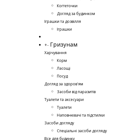
Когтеточки
Догляд за будинком
Іграшки та дозвілля
Іграшки
Гризунам
+
-
Харчування
Корм
Ласощі
Посуд
Догляд за здоров'ям
Засоби від паразитів
Туалети та аксесуари
Туалети
Наповнювачі та підстилки
Засоби догляду
Спеціальні засоби догляду
Все для будинку