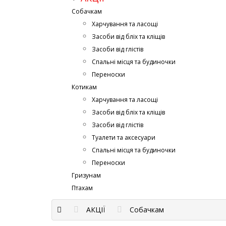
Собачкам
Харчування та ласощі
Засоби від бліх та кліщів
Засоби від глістів
Спальні місця та будиночки
Переноски
Котикам
Харчування та ласощі
Засоби від бліх та кліщів
Засоби від глістів
Туалети та аксесуари
Спальні місця та будиночки
Переноски
Гризунам
Птахам
АКЦІЇ
Собачкам