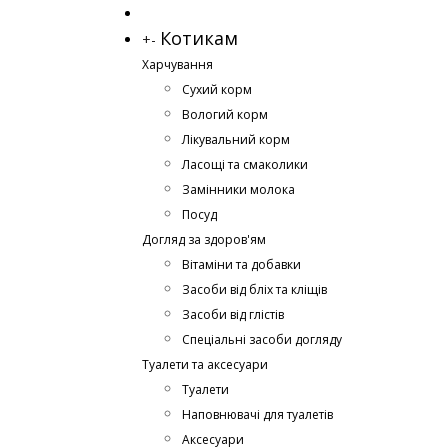
Котикам
+
-
Харчування
Сухий корм
Вологий корм
Лікувальний корм
Ласощі та смаколики
Замінники молока
Посуд
Догляд за здоров'ям
Вітаміни та добавки
Засоби від бліх та кліщів
Засоби від глістів
Спеціальні засоби догляду
Туалети та аксесуари
Туалети
Наповнювачі для туалетів
Аксесуари