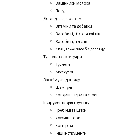
Замінники молока
Посуд
Догляд за здоров'ям
Вітаміни та добавки
Засоби від бліх та кліщів
Засоби від глістів
Спеціальні засоби догляду
Туалети та аксесуари
Туалети
Аксесуари
Засоби для догляду
Шампуні
Кондиціонери та спреї
Інструменти для грумінгу
Гребінці та щітки
Фурмінатори
Когтерізи
Інші інструменти